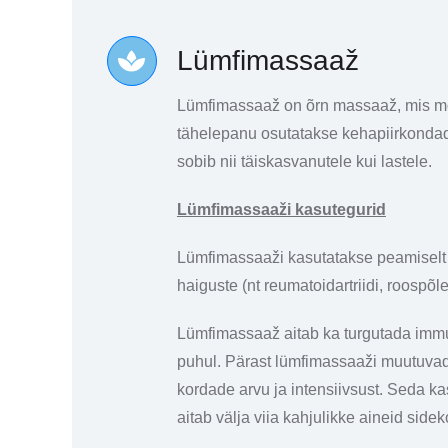
Lümfimassaaž
Lümfimassaaž on õrn massaaž, mis mõju
tähelepanu osutatakse kehapiirkondad
sobib nii täiskasvanutele kui lastele.
Lümfimassaaži kasutegurid
Lümfimassaaži kasutatakse peamiselt t
haiguste (nt reumatoidartriidi, roospõl
Lümfimassaaž aitab ka turgutada immuu
puhul. Pärast lümfimassaaži muutuva
kordade arvu ja intensiivsust. Seda k
aitab välja viia kahjulikke aineid side