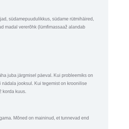
vajad, südamepuudulikkus, südame rütmihäired,
nud madal vererõhk (lümfimassaaž alandab
näha juba järgmisel päeval. Kui probleemiks on
4 nädala jooksul. Kui tegemist on kroonilise
2 korda kuus.
 magama. Mõned on maininud, et tunnevad end