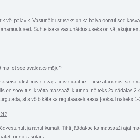
etik või palavik. Vastunäidustuseks on ka halvaloomulised kas
 nahamuutused. Suhteliseks vastunäidustuseks on väljakujune
käima, et see avaldaks mõju?
viseseisundist, mis on väga inividuaalne. Turse alanemist võib 
iis on soovituslik võtta massaaži kuurina, näiteks 2x nädalas 2-
gutada, siis võib käia ka regulaarselt aasta jooksul näiteks 1-
aži?
 lõdvestunult ja rahulikumalt. Tihti jäädakse ka massaaži ajal
alettruumi kasutada.