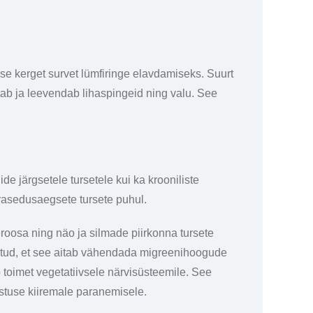
se kerget survet lümfiringe elavdamiseks. Suurt
b ja leevendab lihaspingeid ning valu. See
 järgsetele tursetele kui ka krooniliste
a rasedusaegsete tursete puhul.
roosa ning näo ja silmade piirkonna tursete
tud, et see aitab vähendada migreenihoogude
toimet vegetatiivsele närvisüsteemile. See
gastuse kiiremale paranemisele.