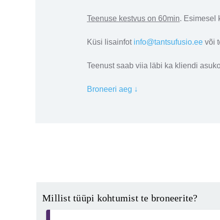
Teenuse kestvus on 60min
. Esimesel 
Küsi lisainfot
info@tantsufusio.ee
või t
Teenust saab viia läbi ka kliendi asuk
Broneeri aeg ↓