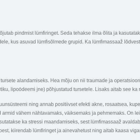
tab pindmist lümfiringet. Seda tehakse ilma õlita ja kasutatak
ele, kus asuvad lümfisõlmede grupid. Ka lümfimassaaž lõdvesta
ursete alandamiseks. Hea mõju on nii traumade ja operatsioonide
etiku, lipoödeemi jne) põhjustatud tursetele. Lisaks aitab see k
nsüsteemi ning annab positiivset efekti akne, rosaatsea, kupe
d armid vähem nähtavamaks, väiksemaks ja pehmemaks. On lei
asutatakse ka stressi maandamiseks, sest lümfimassaaž avaldab 
koest, kiirendab lümfiringet ja ainevahetust ning aitab kaasa vi