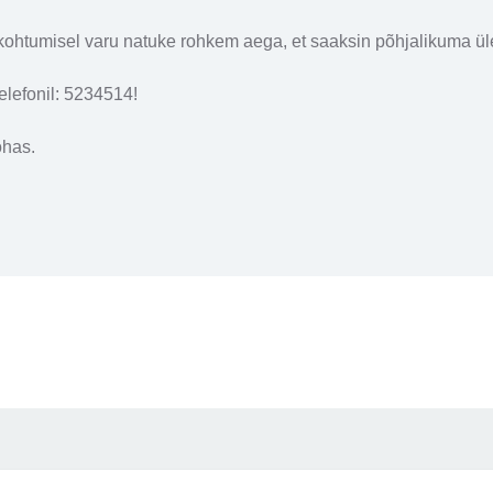
kohtumisel varu natuke rohkem aega, et saaksin põhjalikuma üle
elefonil: 5234514!
ohas.