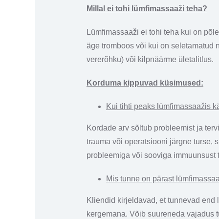
Millal ei tohi lümfimassaaži teha?
Lümfimassaaži ei tohi teha kui on põl
äge tromboos või kui on seletamatud
vererõhku) või kilpnäärme ületalitlus.
Korduma kippuvad küsimused:
Kui tihti peaks lümfimassaažis 
Kordade arv sõltub probleemist ja ter
trauma või operatsiooni järgne turse, s
probleemiga või sooviga immuunsust tur
Mis tunne on pärast lümfimassa
Kliendid kirjeldavad, et tunnevad end
kergemana. Võib suureneda vajadus tu